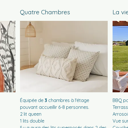
Quatre Chambres
La vie
Équipée de
3
chambres à l'étage
BBQ po
pouvant accueillir 6-8 personnes.
Terrass
2 lit queen
Arrosoi
1 lits double
Vue sur
Il y a aura des lits superposés dans 2 des
Coucher