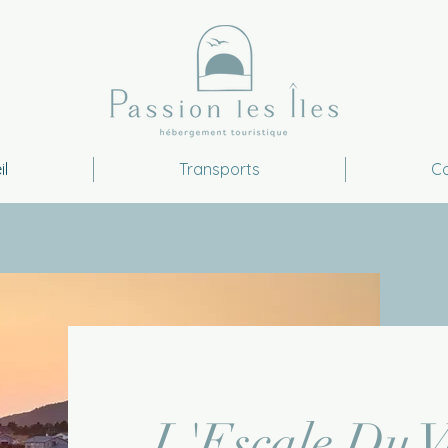
il
Transports
C
L'Escale Du V