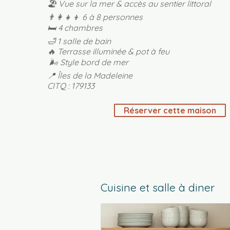
🏖️ Vue sur la mer & accès au sentier littoral
👨‍👩‍👧‍👦 6 à 8 personnes
🛏️ 4 chambres
🛁 1 salle de bain
🔥 Terrasse illuminée & pot à feu
🌬️ Style bord de mer
📍 Îles de la Madeleine
CITQ : 179133
Réserver cette maison
Cuisine et salle à diner