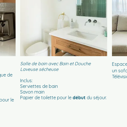
S
alle de bain avec Bain et Douche
Espace 
Laveuse sécheuse
un sof
que de
Télévis
Inclus:
Serviettes de bain
d
Savon main
Papier de toilette pour le
début
du séjour.
pour le