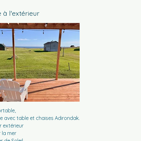
 à l'extérieur
rtable,
e avec table et chaises Adirondak.
r extérieur
 la mer
 de Soleil