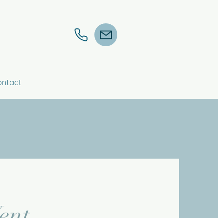
ontact
ent